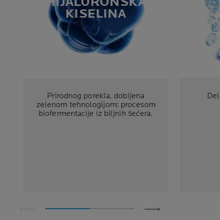
HIJALURONSKA
KISELINA
Prirodnog porekla, dobijena
Del
zelenom tehnologijom: procesom
biofermentacije iz biljnih šećera.