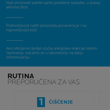
Naši proizvodi sadrže samo potrebne sastojke, u pravoj
aktivnoj dozi.
Podnošljivost naših proizvoda proverena je i na
najosetljivijoj koži.
Ako otkrijemo ijedan slučaj alergijske reakcije tokom
ispitivanja, vraćamo se u laboratoriju na dalju
reformulaciju.
RUTINA
PREPORUČENA ZA VAS
1
ČIŠČENJE