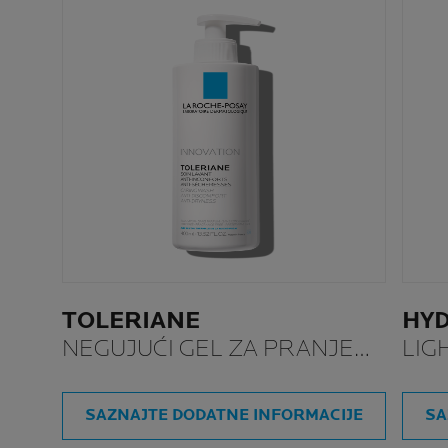
TOLERIANE
HY
NEGUJUĆI GEL ZA PRANJE
LIG
LICA
SAZNAJTE DODATNE INFORMACIJE
SA