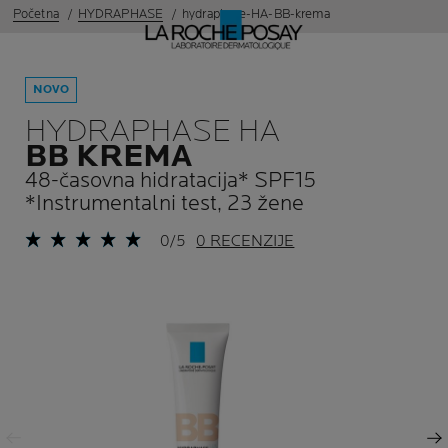
Početna
HYDRAPHASE
hydraphase-HA-BB-krema
NOVO
HYDRAPHASE HA
BB KREMA
48-časovna hidratacija* SPF15
*Instrumentalni test, 23 žene
0/5
0 RECENZIJE
Prethodni panel