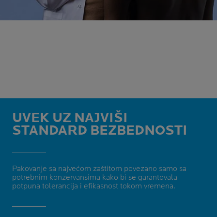
UVEK UZ NAJVIŠI
STANDARD BEZBEDNOSTI
Pakovanje sa najvećom zaštitom povezano samo sa
potrebnim konzervansima kako bi se garantovala
potpuna tolerancija i efikasnost tokom vremena.