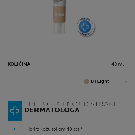
Sledeći panel
Volume
KOLIČINA
40 ml
Shade
01 Light
PREPORUČENO OD STRANE
DERMATOLOGA
Hidrira kožu tokom 48 sati*