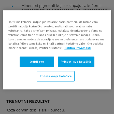
Mineralni pigmenti koji se stapaju sa kožom i
prilagođavaju se njenom tonu, za ujednačen ten
Za dehidriranu kožu bez sjaja
Koristimo kolačiće, uključujući kolačiće naših partnera, da bismo Vam
pružili najbolje korisničko iskustvo, analizirali saobraćaj na našoj
Obogaćeno hijaluronskom kiselinom dobijenom
vebstranici, kako bismo Vam prikazali oglašavanje prilagođeno Vama na
zelenom tehnologijom
vebstranicama trećih strana i pružili funkcije društvenih medija. U bilo
kom trenutku možete da upravljate svojim preferencama u podešavanjima
kolačića. Više o tome kako mi i naši partneri koristimo Vaše lične podatke
*Instrumentalni test, 23 žene
možete saznati u našoj Politici privatnosti.
Politika Privatnosti
Odbij sve
Prihvati sve kolačiće
DOKAZANE
Podešavanja kolačića
PREDNOSTI
TRENUTNI REZULTAT
Koža odmah dobija sjaj i punoću.