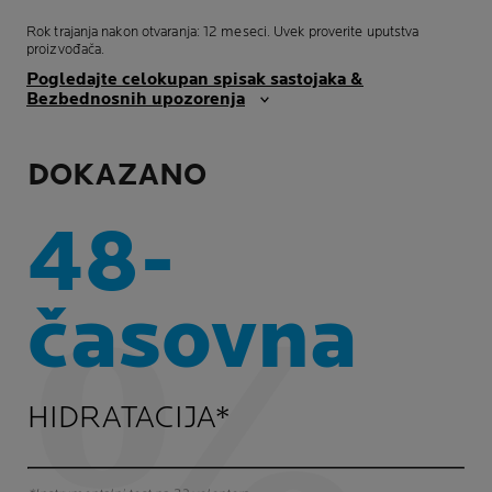
Rok trajanja nakon otvaranja: 12 meseci. Uvek proverite uputstva
proizvođača.
Pogledajte celokupan spisak sastojaka &
Bezbednosnih upozorenja
DOKAZANO
48-
časovna
HIDRATACIJA*