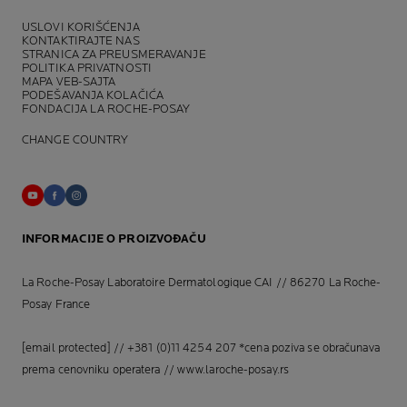
USLOVI KORIŠĆENJA
KONTAKTIRAJTE NAS
STRANICA ZA PREUSMERAVANJE
POLITIKA PRIVATNOSTI
MAPA VEB-SAJTA
PODEŠAVANJA KOLAČIĆA
FONDACIJA LA ROCHE-POSAY
CHANGE COUNTRY
INFORMACIJE O PROIZVOĐAČU
La Roche-Posay Laboratoire Dermatologique CAI // 86270 La Roche-
Posay France
[email protected]
// +381 (0)11 4254 207 *cena poziva se obračunava
prema cenovniku operatera //
www.laroche-posay.rs