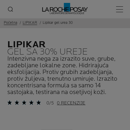
Glavni
Početna
LIPIKAR
Lipikar gel urea 30
LIPIKAR
GEL SA 30% UREJE
Intenzivna nega za izrazito suve, grube,
zadebljane lokalne zone. Hidrirajuća
eksfolijacija. Protiv grubih zadebljanja,
protiv žuljeva, trenutno umiruje. Izrazito
koncentrisana formula sa samo 14
sastojaka, testirana na osetjivoj koži.
0/5
0 RECENZIJE