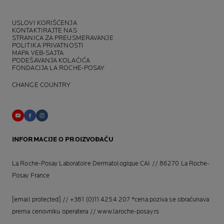
USLOVI KORIŠĆENJA
KONTAKTIRAJTE NAS
STRANICA ZA PREUSMERAVANJE
POLITIKA PRIVATNOSTI
MAPA VEB-SAJTA
PODEŠAVANJA KOLAČIĆA
FONDACIJA LA ROCHE-POSAY
CHANGE COUNTRY
INFORMACIJE O PROIZVOĐAČU
La Roche-Posay Laboratoire Dermatologique CAI // 86270 La Roche-
Posay France
[email protected]
// +381 (0)11 4254 207 *cena poziva se obračunava
prema cenovniku operatera //
www.laroche-posay.rs