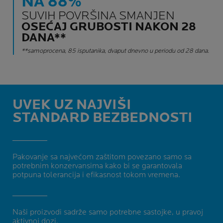
NA 88%
SUVIH POVRŠINA SMANJEN
OSEĆAJ GRUBOSTI NAKON 28
DANA**
**samoprocena, 85 isputanika, dvaput dnevno u periodu od 28 dana.
UVEK UZ NAJVIŠI
STANDARD BEZBEDNOSTI
Pakovanje sa najvećom zaštitom povezano samo sa
potrebnim konzervansima kako bi se garantovala
potpuna tolerancija i efikasnost tokom vremena.
Naši proizvodi sadrže samo potrebne sastojke, u pravoj
aktivnoj dozi.