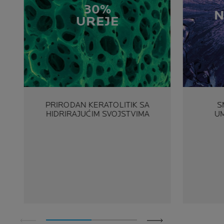
30%
N
UREJE
PRIRODAN KERATOLITIK SA
S
HIDRIRAJUĆIM SVOJSTVIMA
UM