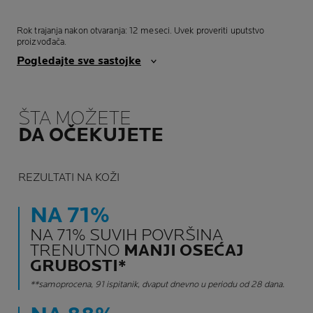
Rok trajanja nakon otvaranja: 12 meseci. Uvek proveriti uputstvo
proizvođača.
Pogledajte sve sastojke
ŠTA MOŽETE
DA OČEKUJETE
REZULTATI NA KOŽI
NA 71%
NA 71% SUVIH POVRŠINA
TRENUTNO
MANJI OSEĆAJ
GRUBOSTI*
**samoprocena, 91 ispitanik, dvaput dnevno u periodu od 28 dana.