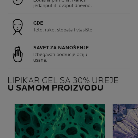
Lokalna primena. Naneti
jedanput ili dvaput dnevno.
GDE
Telo, ruke, stopala i vlasište.
SAVET ZA NANOŠENJE
Izbegavati područje očiju i
usana.
LIPIKAR GEL SA 30% UREJE
U SAMOM PROIZVODU