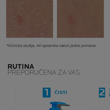
*Klinička studija, 44 ispitanika nakon jedne primene.
RUTINA
PREPORUČENA ZA VAS
1
2
ČISTI