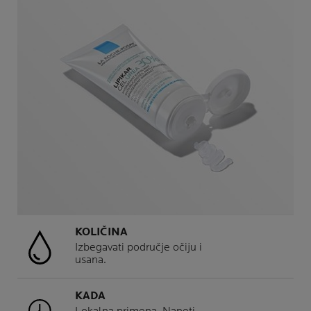
KOLIČINA
Izbegavati područje očiju i
usana.
KADA