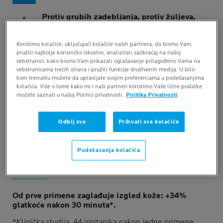
Protiv grubih zadebljanja, protiv žuljeva,
trenutno umiruje.
Izrazito koncentrisana formula
sa samo 14
Koristimo kolačiće, uključujući kolačiće naših partnera, da bismo Vam
sastojaka
pružili najbolje korisničko iskustvo, analizirali saobraćaj na našoj
vebstranici, kako bismo Vam prikazali oglašavanje prilagođeno Vama na
vebstranicama trećih strana i pružili funkcije društvenih medija. U bilo
Testirana na osetjivoj koži
kom trenutku možete da upravljate svojim preferencama u podešavanjima
kolačića. Više o tome kako mi i naši partneri koristimo Vaše lične podatke
možete saznati u našoj Politici privatnosti.
Politika Privatnosti
Odbij sve
Prihvati sve kolačiće
DOKAZANE
Podešavanja kolačića
KORISTI
Od prve primene zaglađuje izgled kože: +34%
glatkoće nakon 30 minuta*.
*Klinička studija, 44 ispitanika nakon jedne primene.