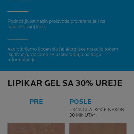
Podnošljivost naših proizvoda proverena je i na
najosetljivijoj koži.
Ako otkrijemo ijedan slučaj alergijske reakcije tokom
ispitivanja, vraćamo se u laboratoriju na dalju
reformulaciju.
LIPIKAR GEL SA 30% UREJE
PRE
POSLE
+34% GLATKOĆE NAKON
30 MINUTA*.