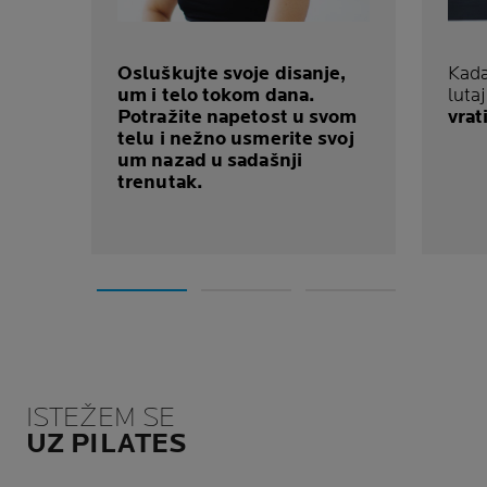
Osluškujte svoje disanje,
Kada
um i telo tokom dana.
lutaj
Potražite napetost u svom
vrat
telu i nežno usmerite svoj
um nazad u sadašnji
trenutak.
ISTEŽEM SE
UZ PILATES