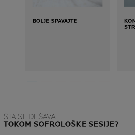
BOLJE SPAVAJTE
KON
STR
ŠTA SE DEŠAVA
TOKOM SOFROLOŠKE SESIJE?