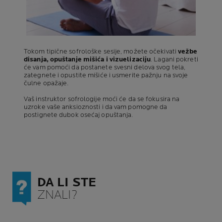
Tokom tipične sofrološke sesije, možete očekivati
vežbe
disanja, opuštanje mišića i vizuelizaciju
. Lagani pokreti
će vam pomoći da postanete svesni delova svog tela,
zategnete i opustite mišiće i usmerite pažnju na svoje
čulne opažaje.
Vaš instruktor sofrologije moći će da se fokusira na
uzroke vaše anksioznosti i da vam pomogne da
postignete dubok osećaj opuštanja.
DA LI STE
ZNALI?