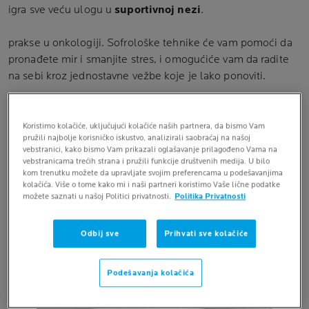
igra sve veću ulogu u
suportivnoj nezi
.
prakse u onkologiji. Sofrološke tehnike će vam pomoći da
pronađete mir i smanjite stres, i omogućiće vam da radite
na sebi kroz jednostavne vežbe koje je lako ponoviti.
Koristimo kolačiće, uključujući kolačiće naših partnera, da bismo Vam
pružili najbolje korisničko iskustvo, analizirali saobraćaj na našoj
vebstranici, kako bismo Vam prikazali oglašavanje prilagođeno Vama na
vebstranicama trećih strana i pružili funkcije društvenih medija. U bilo
kom trenutku možete da upravljate svojim preferencama u podešavanjima
kolačića. Više o tome kako mi i naši partneri koristimo Vaše lične podatke
možete saznati u našoj Politici privatnosti.
Politika Privatnosti
Odbij sve
Prihvati sve kolačiće
Podešavanja kolačića