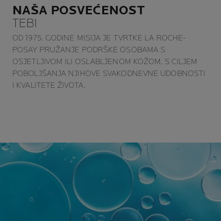
NAŠA POSVEĆENOST
TEBI
OD 1975. GODINE MISIJA JE TVRTKE LA ROCHE-
POSAY PRUŽANJE PODRŠKE OSOBAMA S
OSJETLJIVOM ILI OSLABLJENOM KOŽOM, S CILJEM
POBOLJŠANJA NJIHOVE SVAKODNEVNE UDOBNOSTI
I KVALITETE ŽIVOTA.