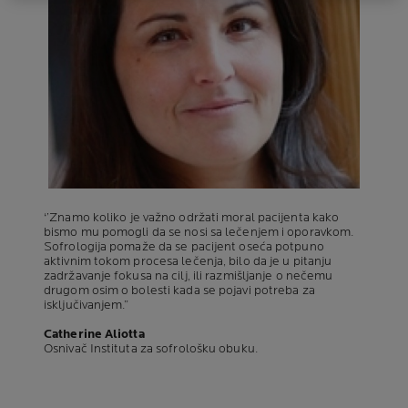
‘’Znamo koliko je važno održati moral pacijenta kako
bismo mu pomogli da se nosi sa lečenjem i oporavkom.
Sofrologija pomaže da se pacijent oseća potpuno
aktivnim tokom procesa lečenja, bilo da je u pitanju
zadržavanje fokusa na cilj, ili razmišljanje o nečemu
drugom osim o bolesti kada se pojavi potreba za
isključivanjem.”
Catherine Aliotta
Osnivač Instituta za sofrološku obuku.