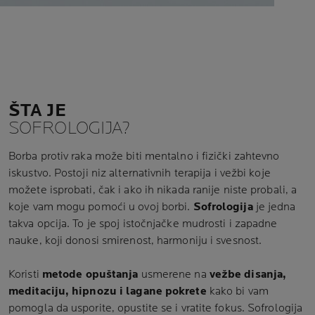
ŠTA JE
SOFROLOGIJA?
Borba protiv raka može biti mentalno i fizički zahtevno
iskustvo. Postoji niz alternativnih terapija i vežbi koje
možete isprobati, čak i ako ih nikada ranije niste probali, a
koje vam mogu pomoći u ovoj borbi.
Sofrologija
je jedna
takva opcija. To je spoj istočnjačke mudrosti i zapadne
nauke, koji donosi smirenost, harmoniju i svesnost.
Koristi
metode opuštanja
usmerene na
vežbe disanja,
meditaciju, hipnozu i lagane pokrete
kako bi vam
pomogla da usporite, opustite se i vratite fokus. Sofrologija