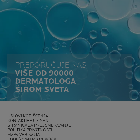
PREPORUČUJE NAS
VIŠE OD 90000
DERMATOLOGA
ŠIROM SVETA
USLOVI KORIŠĆENJA
KONTAKTIRAJTE NAS
STRANICA ZA PREUSMERAVANJE
POLITIKA PRIVATNOSTI
MAPA VEB-SAJTA
PODEŠAVANJA KOLAČIĆA