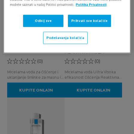
možete saznati u našoj Politici privatnosti.
Politika Privatnosti
Odbij sve
Prihvati sve kolačiće
Podešavanja kolačića
MICELARNA VODA
MICELARNA VODA
EFFACLAR
ULTRA
REAKTIVNA KOŽA
(0)
(0)
Micelarna voda za čišćenje i
Micelarna voda Ultra Visoka
uklanjanje šminke za masnu i
efikasnost čišćenja Reaktivna
osetljivu kožu
koža
KUPITE ONLAJN
KUPITE ONLAJN