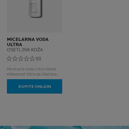
MICELARNA VODA
ULTRA
OSETLJIVA KOŽA
(0)
Micelarna voda Ultra Visoka
efikasnost čišćenja Osetljiva
koža
KUPITE ONLAJN