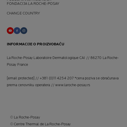
FONDACIJA LA ROCHE-POSAY
CHANGE COUNTRY
INFORMACIJE O PROIZVOĐAČU
La Roche-Posay Laboratoire Dermatologique CAI // 86270 La Roche-
Posay France
[email protected]
// +381 (0)11 4254 207 *cena poziva se obračunava
prema cenovniku operatera //
www.laroche-posay.rs
© La Roche-Posay
© Centre Thermal de La Roche-Posay