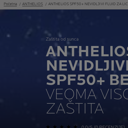
Početna
ANTHELIOS
ANTHELIOS SPF50+ NEVIDLJIVI FLUID ZA LIC
Zaštita od sunca
ANTHELIO
NEVIDLJIV
SPF50+ BE
VEOMA VIS
ZAŠTITA
0,0/5 (0 RECENZIJE)