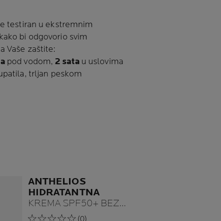
je testiran u ekstremnim
kako bi odgovorio svim
 Vaše zaštite:
ta
pod vodom,
2 sata
u uslovima
upatila, trljan peskom
ANTHELIOS
HIDRATANTNA
KREMA SPF50+ BEZ
MIRISA
(0)