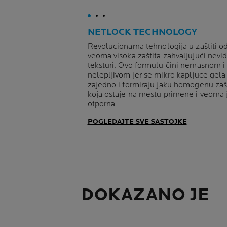
NETLOCK TECHNOLOGY
Revolucionarna tehnologija u zaštiti o
veoma visoka zaštita zahvaljujući nevidl
teksturi. Ovo formulu čini nemasnom i
nelepljivom jer se mikro kapljuce gela
zajedno i formiraju jaku homogenu zaš
koja ostaje na mestu primene i veoma 
otporna
POGLEDAJTE SVE SASTOJKE
DOKAZANO JE