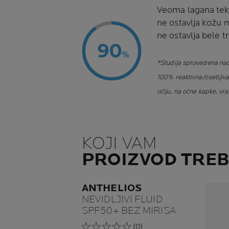
Veoma lagana tek
ne ostavlja kož
ne ostavlja bele 
*Studija sprovedena nad 
100% reaktivna/osetljiva
očiju, na očne kapke, vra
KOJI VAM
PROIZVOD TREB
ANTHELIOS
NEVIDLJIVI FLUID
SPF50+ BEZ MIRISA
(0)