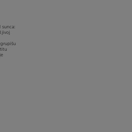
d sunca:
jivoj
 grupišu
titu
je