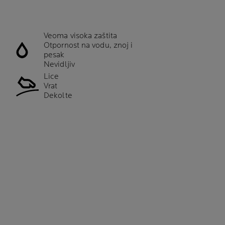
Veoma visoka zaštita
Otpornost na vodu, znoj i
pesak
Nevidljiv
Lice
Vrat
Dekolte