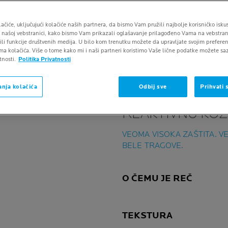
lačiće, uključujući kolačiće naših partnera, da bismo Vam pružili najbolje korisničko iskus
 našoj vebstranici, kako bismo Vam prikazali oglašavanje prilagođeno Vama na vebstran
žili funkcije društvenih medija. U bilo kom trenutku možete da upravljate svojim prefer
a kolačića. Više o tome kako mi i naši partneri koristimo Vaše lične podatke možete saz
tnosti.
Politika Privatnosti
INOVACIJA
nja kolačića
Odbij sve
Prihvati 
ZA OSETLJIVU 
REAKTIVNU KO
VEOMA VISOKA ZAŠTITA. 
BELE TRAGOVE.
O ČEMU JE REČ
TEKSTURA