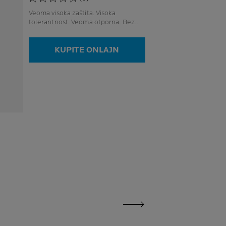
Veoma visoka zaštita. Visoka
tolerantnost. Veoma otporna. Bez
mirisa.
KUPITE ONLAJN
next panel