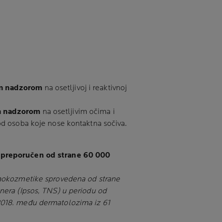
im nadzorom
na osetljivoj i reaktivnoj
m nadzorom
na osetljivim očima i
od osoba koje nose kontaktna sočiva.
 preporučen od strane 60 000
rmokozmetike sprovedena od strane
nera (Ipsos, TNS) u periodu od
2018. među dermatolozima iz 61