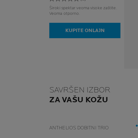
Široki spektar veoma visoke zaštite.
Veoma otporno.
KUPITE ONLAJN
SAVRŠEN IZBOR
ZA VAŠU KOŽU
ANTHELIOS DOBITNI TRIO