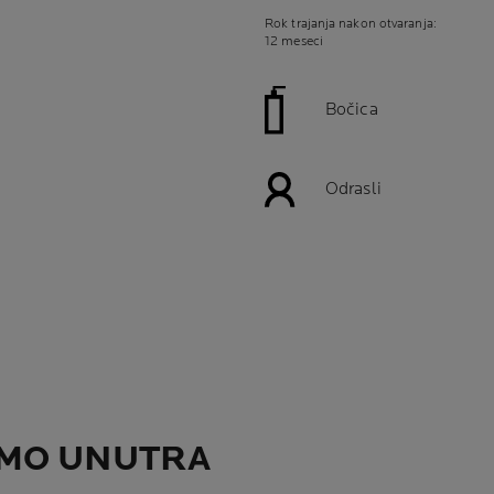
Rok trajanja nakon otvaranja:
12 meseci
Bočica
Odrasli
IMO UNUTRA