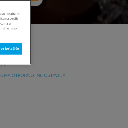
tvo, analizirali
icama trećih
encama u
nati u našoj
sve kolačiće
I
ŽU
VEOMA OTPORNO. NE OSTAVLJA