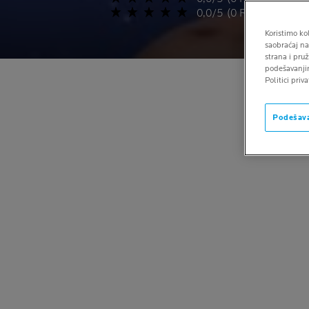
0,0/5 (0 RECENZIJE)
Koristimo ko
saobraćaj na
strana i pru
podešavanjim
Politici priva
Podešava