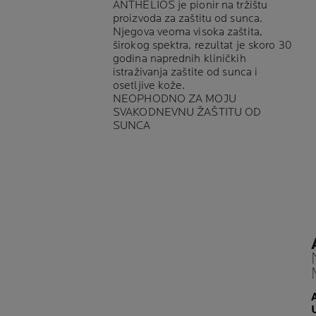
ANTHELIOS je pionir na tržištu
proizvoda za zaštitu od sunca.
Njegova veoma visoka zaštita,
širokog spektra, rezultat je skoro 30
godina naprednih kliničkih
istraživanja zaštite od sunca i
osetljive kože.
NEOPHODNO ZA MOJU
SVAKODNEVNU ŽAŠTITU OD
SUNCA