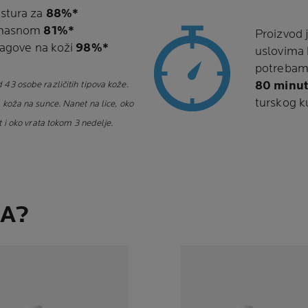
stura za
88%*
u masnom
81%*
Proizvod 
tragove na koži
98%*
uslovima 
potrebama
80 minu
43 osobe različitih tipova kože.
turskog k
 koža na sunce. Nanet na lice, oko
t i oko vrata tokom 3 nedelje.
A?