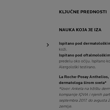
KLJUČNE PREDNOSTI
NAUKA KOJA JE IZA
Ispitano pod dermatološk
Sledeći panel
koži.
Ispitano pod oftalmološki
predelu oko očiju. Ispitano k
Alergološki testirano.
La Roche-Posay Anthelios,
dermatologa širom sveta*
*Izvor: Anketa na tržištu de
kompanije IQVIA i njenih part
septembra 2017. do avgusta 
zemlje.