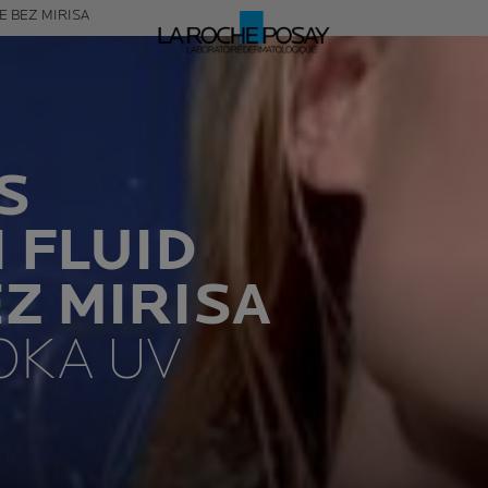
E BEZ MIRISA
S
I FLUID
Z MIRISA
OKA UV