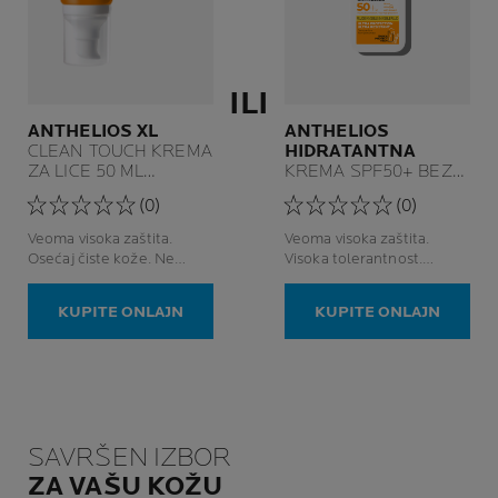
ILI
ANTHELIOS XL
ANTHELIOS
CLEAN TOUCH KREMA
HIDRATANTNA
ZA LICE 50 ML
KREMA SPF50+ BEZ
PROTIV SJAJA I BEZ
MIRISA
(0)
(0)
MIRISA
Veoma visoka zaštita.
Veoma visoka zaštita.
Osećaj čiste kože. Ne
Visoka tolerantnost.
ostavlja bele tragove. Bez
Veoma otporna. Bez
mirisa.
mirisa.
KUPITE ONLAJN
KUPITE ONLAJN
SAVRŠEN IZBOR
ZA VAŠU KOŽU