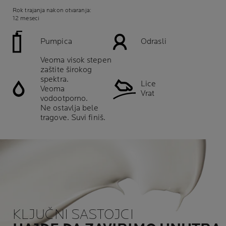
Rok trajanja nakon otvaranja:
12 meseci
Pumpica
Odrasli
Veoma visok stepen
zaštite širokog
spektra.
Lice
Veoma
Vrat
vodootporno.
Ne ostavlja bele
tragove. Suvi finiš.
KLJUČNI SASTOJCI