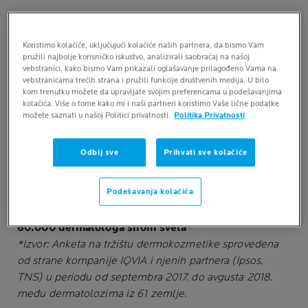
TEKSTURA
Koristimo kolačiće, uključujući kolačiće naših partnera, da bismo Vam
pružili najbolje korisničko iskustvo, analizirali saobraćaj na našoj
vebstranici, kako bismo Vam prikazali oglašavanje prilagođeno Vama na
KLJUČNE PREDNOSTI
vebstranicama trećih strana i pružili funkcije društvenih medija. U bilo
kom trenutku možete da upravljate svojim preferencama u podešavanjima
kolačića. Više o tome kako mi i naši partneri koristimo Vaše lične podatke
možete saznati u našoj Politici privatnosti.
Politika Privatnosti
NAUKA KOJA JE IZA
Odbij sve
Prihvati sve kolačiće
Ispitan pod dermatološkim nadzorom. Testiran na
alergije. Bez mirisa.
Podešavanja kolačića
La Roche-Posay Anthelios, preporučen od strane
60.000 dermatologa širom sveta*
*Izvor: Anketa na tržištu dermokozmetike sprovedena
od strane kompanije IQVIA i njenih partnera (Ipsos,
TNS) u periodu od septembra 2017. do avgusta 2018.
među dermatolozima iz 61 zemlje.