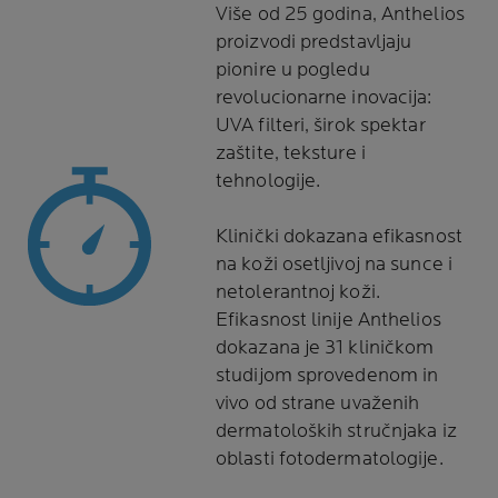
Više od 25 godina, Anthelios
proizvodi predstavljaju
pionire u pogledu
revolucionarne inovacija:
UVA filteri, širok spektar
zaštite, teksture i
tehnologije.
Klinički dokazana efikasnost
na koži osetljivoj na sunce i
netolerantnoj koži.
Efikasnost linije Anthelios
dokazana je 31 kliničkom
studijom sprovedenom in
vivo od strane uvaženih
dermatoloških stručnjaka iz
oblasti fotodermatologije.