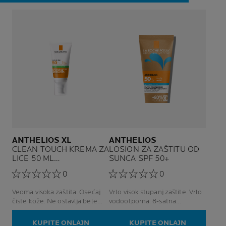
ANTHELIOS XL
ANTHELIOS
CLEAN TOUCH KREMA ZA
LOSION ZA ZAŠTITU OD
LICE 50 ML
SUNCA SPF 50+
PROTIV SJAJA I BEZ
0
0
MIRISA
Veoma visoka zaštita. Osećaj
Vrlo visok stupanj zaštite. Vrlo
čiste kože. Ne ostavlja bele
vodootporna. 8-satna
tragove. Bez mirisa.
hidratacija.
KUPITE ONLAJN
KUPITE ONLAJN