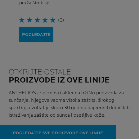
pruža širok sp...
(0)
POGLEDAJTE
OTKRIJTE OSTALE
PROIZVODE IZ OVE LINIJE
ANTHELIOS je pionirski akter na tržištu proizvoda za
sunčanje. Njegova veoma visoka zaštita, širokog
spektra, rezultat je skoro 30 godina naprednih kliničkih
istraživanja zaštite od sunca i osetljive kože.
POGLEDAJTE SVE PROIZVODE OVE LINIJE