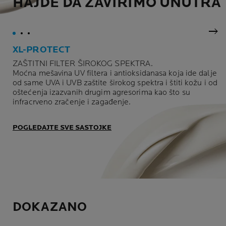
HAJDE DA ZAVIRIMO UNUTRA
Sle
XL-PROTECT
ZAŠTITNI FILTER ŠIROKOG SPEKTRA.
Moćna mešavina UV filtera i antioksidanasa koja ide dalje
od same UVA i UVB zaštite širokog spektra i štiti kožu i od
oštećenja izazvanih drugim agresorima kao što su
infracrveno zračenje i zagađenje.
POGLEDAJTE SVE SASTOJKE
DOKAZANO