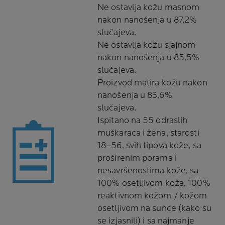
Ne ostavlja kožu masnom
nakon nanošenja u 87,2%
slučajeva.
Ne ostavlja kožu sjajnom
nakon nanošenja u 85,5%
slučajeva.
Proizvod matira kožu nakon
nanošenja u 83,6%
slučajeva.
Ispitano na 55 odraslih
muškaraca i žena, starosti
18–56, svih tipova kože, sa
proširenim porama i
nesavršenostima kože, sa
100% osetljivom koža, 100%
reaktivnom kožom / kožom
osetljivom na sunce (kako su
se izjasnili) i sa najmanje