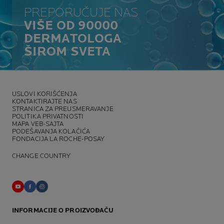
PREPORUČUJE NAS
VIŠE OD 90000
DERMATOLOGA
ŠIROM SVETA
USLOVI KORIŠĆENJA
KONTAKTIRAJTE NAS
STRANICA ZA PREUSMERAVANJE
POLITIKA PRIVATNOSTI
MAPA VEB-SAJTA
PODEŠAVANJA KOLAČIĆA
FONDACIJA LA ROCHE-POSAY
CHANGE COUNTRY
INFORMACIJE O PROIZVOĐAČU